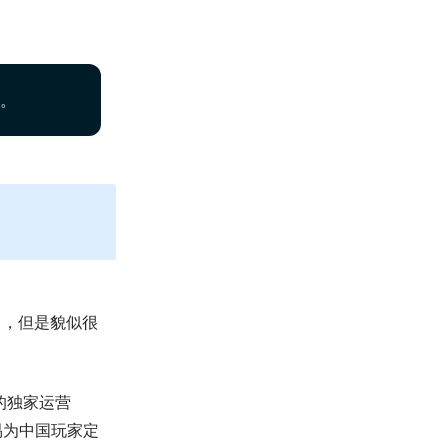
用。
了，但是貌似很
区的独家运营
易为中国玩家定