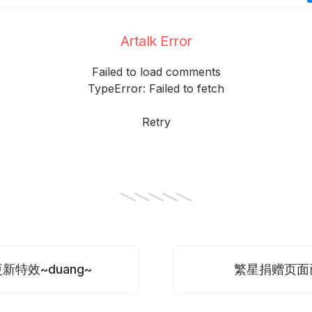
Artalk Error
Failed to load comments
TypeError: Failed to fetch
Retry
新特效~duang~
繁星捐赠页面