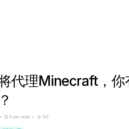
将代理Minecraft，
？
•
6 min read
•
143