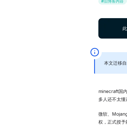
#
旧博客内容
此
本文迁移
minecra
多人还不太懂
微软、Moja
权，正式授予